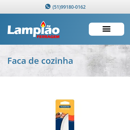
(51)99180-0162
Faca de cozinha